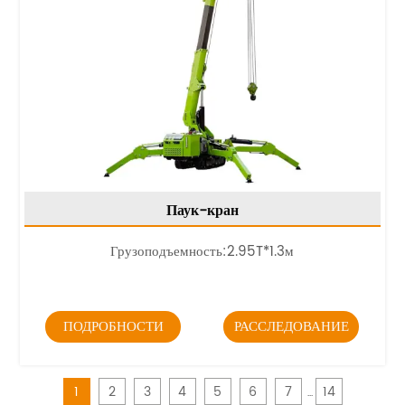
Паук-кран
Грузоподъемность:
2.95T*1.3м
ПОДРОБНОСТИ
РАССЛЕДОВАНИЕ
1
2
3
4
5
6
7
14
...