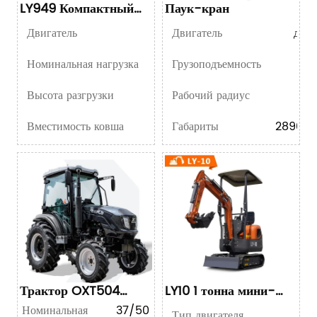
LY949 Компактный
Паук-кран
колесный погрузчик
Двигатель
Двигатель
дизе
Номинальная нагрузка
Грузоподъемность
Высота разгрузки
Рабочий радиус
Вместимость ковша
Габариты
2890m
Трактор OXT504
LY10 1 тонна мини-
мощностью 50 л.с.
экскаватор
Номинальная
37/50
Тип двигателя
KO