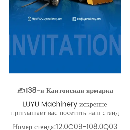
✍138-я Кантонская ярмарка
LUYU Machinery
искренне
приглашает вас посетить наш стенд
Номер стенда:
12.0C09-10
8.0Q03