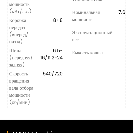
мощность
(кВт/л.с.)
Номинальная
7.6KW
мощность
Коробка
8+8
передач
Эксплуатационный
(вперед/
вес
назад)
Шина
6.5-
Емкость ковша
(передняя/
16/11.2-24
задняя)
Скорость
540/720
вращения
вала отбора
мощности
(об/мин)