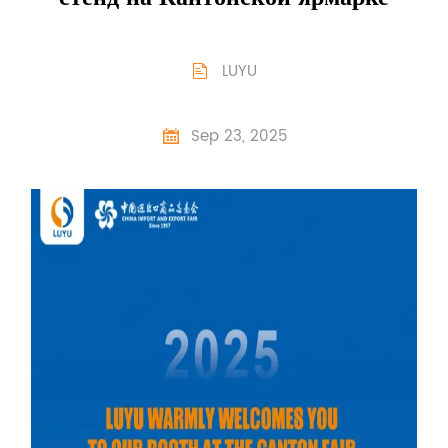
LUYU

Sep 23, 2025
