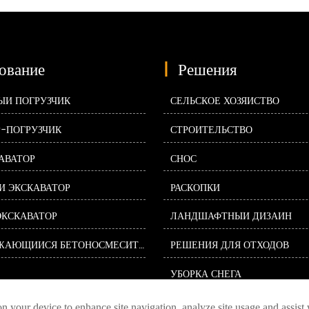
ование
|
Решения
ЫЙ ПОГРУЗЧИК
СЕЛЬСКОЕ ХОЗЯЙСТВО
Р-ПОГРУЗЧИК
СТРОИТЕЛЬСТВО
АВАТОР
СНОС
Й ЭКСКАВАТОР
РАСКОПКИ
ЭКСКАВАТОР
ЛАНДШАФТНЫЙ ДИЗАЙН
САМОЗАГРУЖАЮЩИЙСЯ БЕТОНОСМЕСИТЕЛЬ
РЕШЕНИЯ ДЛЯ ОТХОДОВ
УБОРКА СНЕГА
ЛЕСНОЕ ХОЗЯЙСТВО И ЛЕС
on your device to enhance site navigation, analyze site usage and assist