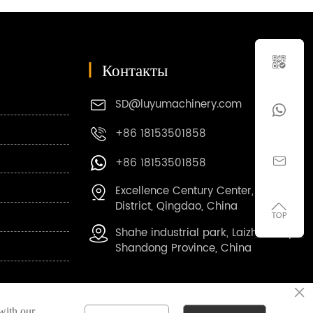

|
Контакты
SD@luyumachinery.com


+86 18153501858


+86 18153501858

Excellence Century Center, Shibei

District, Qingdao, China

Shahe industrial park, Laizhou City,

Shandong Province, China
×
ОЗАГОТОВКА
 with our