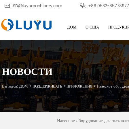

SD@luyumachinery.com

+86 0532-8577897
ДОМ
О США
ПРОДУКЦ
НОВОСТИ
Вы здесь:
ДОМ
>
ПОДДЕРЖИВАТЬ
>
ПРИЛОЖЕНИЯ
>
Навесное оборудов
Навесное оборудование для экскават