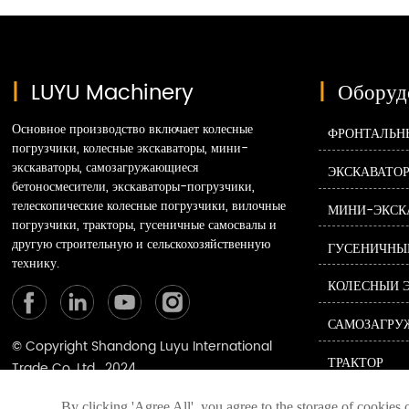
|
LUYU Machinery
|
Оборуд
Основное производство включает колесные
ФРОНТАЛЬН
погрузчики, колесные экскаваторы, мини-
экскаваторы, самозагружающиеся
ЭКСКАВАТО
бетоносмесители, экскаваторы-погрузчики,
телескопические колесные погрузчики, вилочные
МИНИ-ЭКСК
погрузчики, тракторы, гусеничные самосвалы и
другую строительную и сельскохозяйственную
ГУСЕНИЧНЫ
технику.
КОЛЕСНЫЙ 
© Copyright Shandong Luyu International
ТРАКТОР
Trade Co. Ltd. 2024
Политика конфиденциальности
ПОГРУЗЧИК
By clicking 'Agree All', you agree to the storage of cookies 