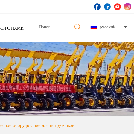
русский

ЬСЯ С НАМИ

есное оборудование для погрузчиков