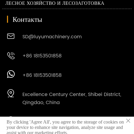
ЛЕСНОЕ ХОЗЯЙСТВО И ЛЕСОЗАГОТОВКА
|
Контакты

SD@luyumachinery.com

+86 18153501858

+86 18153501858

Excellence Century Center, Shibei District,
Qingdao, China
×

Shahe industrial park, Laizhou City,
By clicking 'Agree All', you agree to the storage of cookies on
your device to enhance site navigation, analyze site usage and
Shandong Province, China
assist with our marketing efforts.