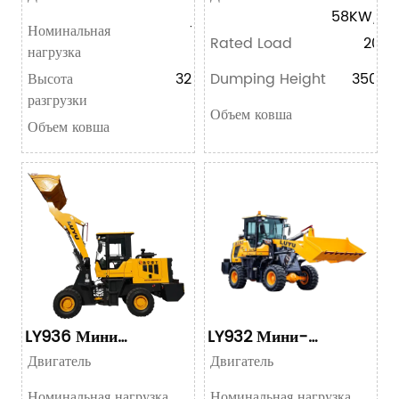
58KW/78
Номинальная
1500kg
Rated Load
2000
нагрузка
Высота
3200mm
Dumping Height
3500
разгрузки
Объем ковша
0.8
Объем ковша
0.6m³
LY936 Мини
LY932 Мини-
колесный погрузчик
погрузчик на колесах
Двигатель
Двигатель
Номинальная нагрузка
Номинальная нагрузка