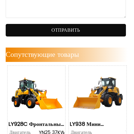
ОТПРАВИТЬ
Сопутствующие товары
LY928C Фронтальный
LY938 Мини
погрузчик
колесный погрузчик
Двигатель
YN25 37KW/50HP
Двигатель
YN2