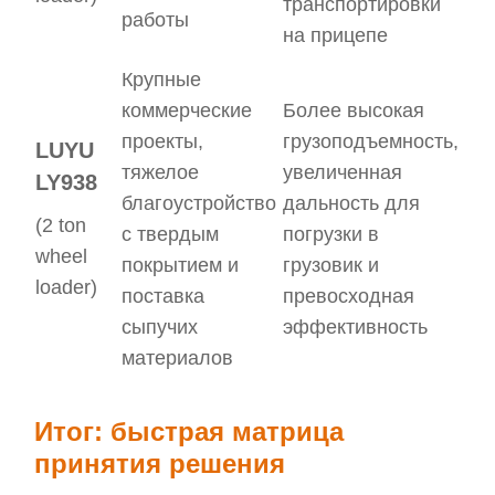
транспортировки
работы
на прицепе
Крупные
коммерческие
Более высокая
проекты,
грузоподъемность,
LUYU
тяжелое
увеличенная
LY938
благоустройство
дальность для
(2 ton
с твердым
погрузки в
wheel
покрытием и
грузовик и
loader)
поставка
превосходная
сыпучих
эффективность
материалов
Итог: быстрая матрица
принятия решения