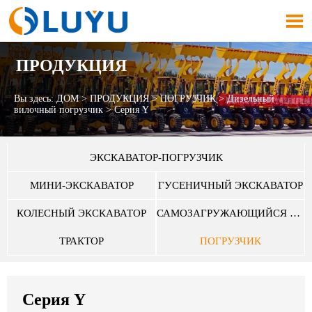

ПРОДУКЦИЯ
Вы здесь:
ДОМ
>
ПРОДУКЦИЯ
>
ПОГРУЗЧИК
>
Дизельный
вилочный погрузчик
>
Серия Y
ЭКСКАВАТОР-ПОГРУЗЧИК
МИНИ-ЭКСКАВАТОР
ГУСЕНИЧНЫЙ ЭКСКАВАТОР
КОЛЕСНЫЙ ЭКСКАВАТОР
САМОЗАГРУЖАЮЩИЙСЯ БЕТОНОСМЕСИТЕЛЬ
ТРАКТОР
ПОГРУЗЧИК
Серия Y