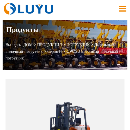

Продукты
Вы здесь:
ДОМ
>
ПРОДУКЦИЯ
>
ПОГРУЗЧИК
>
Дизельный
вилочный погрузчик
>
Серия H
>
CPC20 2-тонный вилочный
погрузчик