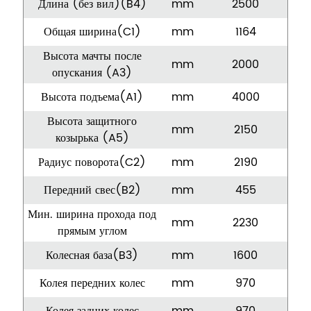
Длина (без вил)(B4)
mm
2500
Общая ширина(C1)
mm
1164
Высота мачты после
mm
2000
опускания (A3)
Высота подъема(A1)
mm
4000
Высота защитного
mm
2150
козырька (A5)
Радиус поворота(C2)
mm
2190
Передний свес(B2)
mm
455
Мин. ширина прохода под
mm
2230
прямым углом
Колесная база(B3)
mm
1600
Колея передних колес
mm
970
Колея задних колес
mm
970