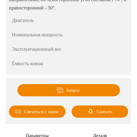
правосторонний - 50°.
Двигатель
Номинальная мощность
Эксплуатационный вес
Ёмкость ковша

Запрос


Связаться с нами
Скачать
Параметры
Детали