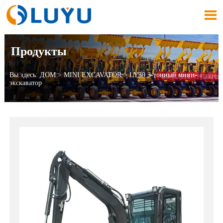

Продукты
Вы здесь:
ДОМ
>
MINI EXCAVATOR
>
LY30 3-тонный мини-
экскаватор