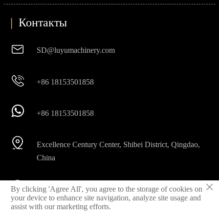
|
Контакты

SD@luyumachinery.com

+86 18153501858

+86 18153501858

Excellence Century Center, Shibei District, Qingdao,
China
×

By clicking 'Agree All', you agree to the storage of cookies on
Shahe industrial park, Laizhou City, Shandong
your device to enhance site navigation, analyze site usage and
Province, China
assist with our marketing efforts.